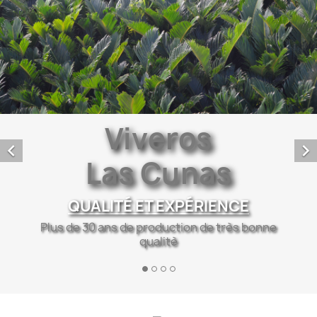
Viveros
Las Cunas


EXPORTATION ET LOGISTIQUE
Nous exportons notre production dans plus
de 15 pays
