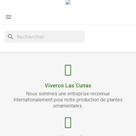
search
Viveros Las Cunas
Nous sommes une entreprise reconnue
internationalement pour notre production de plantes
ornamentales.
Ventes de nos plantes
Nous avons des clients dans plus de 15 pays, des plus
importants grossistes jusqu`aux petites Jardineries.