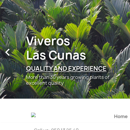
Viveros

Las Cunas
QUALITY AND EXPERIENCE
More than 30 years growing plants of
excellent quality
Home