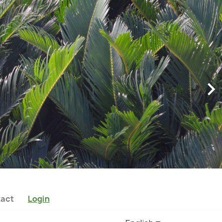
act
Login