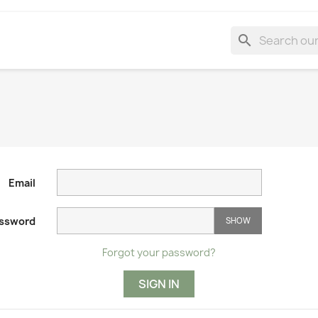
search
Email
ssword
SHOW
Forgot your password?
SIGN IN