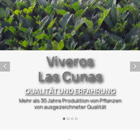
Viveros
Las Cunas


EXPORT UND LOGISTIK
Wir bringen unsere Werke in mehr als 15
verschiedene Länder