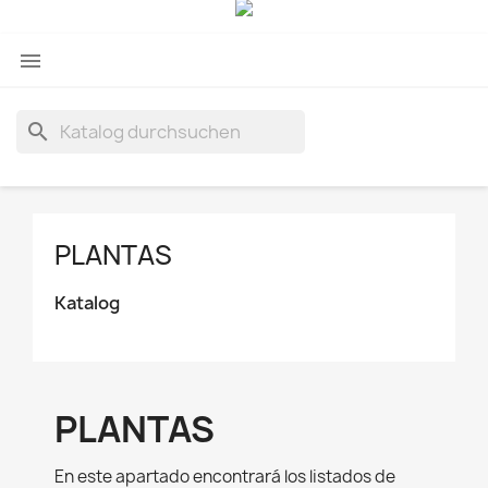

search
PLANTAS
Katalog
PLANTAS
En este apartado encontrará los listados de